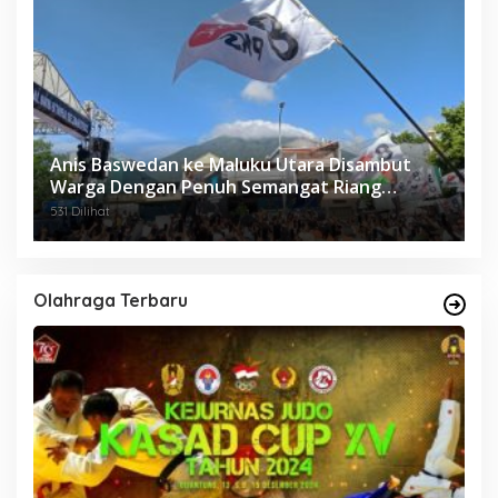
Anis Baswedan ke Maluku Utara Disambut
Warga Dengan Penuh Semangat Riang
Gembira.
531 Dilihat
Olahraga Terbaru