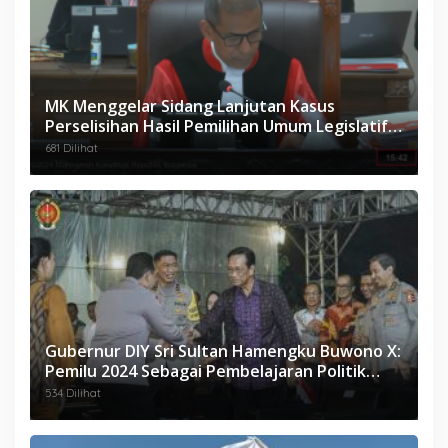
MK Menggelar Sidang Lanjutan Kasus
Perselisihan Hasil Pemilihan Umum Legislatif
Maluku 2024
681 Dilihat
Gubernur DIY Sri Sultan Hamengku Buwono X:
Pemilu 2024 Sebagai Pembelajaran Politik
Berkemanusiaan
534 Dilihat