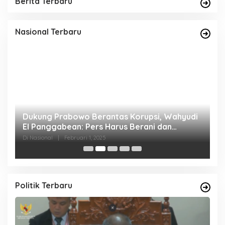
Berita Terbaru
Nasional Terbaru
Dukung Prabowo Berantas Korupsi, Wahyudi
P
25
El Panggabean: Pers Harus Berani dan
C
Beretika
Di Nasional
|
Februari 1, 2025
Di
Politik Terbaru