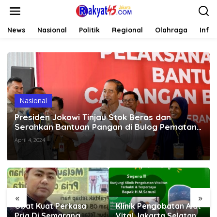
L
e
w
a
News
Nasional
Politik
Regional
Olahraga
Info
t
i
k
e
k
o
n
t
Nasional
e
Presiden Jokowi Tinjau Stok Beras dan
n
Serahkan Bantuan Pangan di Bulog Pematang
Kandis
April 4, 2024
«
»
Obat Kuat Perkasa
Klinik Pengobatan Alat
Pria Di Semarang
Vital Jakarta Selatan