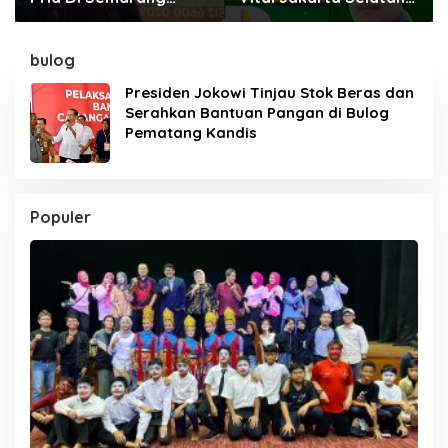
H.Abdulazis Ahli
HM Sanusi
Pembesar Kejantanan
Pria
bulog
Presiden Jokowi Tinjau Stok Beras dan
Serahkan Bantuan Pangan di Bulog
Pematang Kandis
Populer