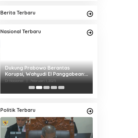
Berita Terbaru
Nasional Terbaru
Dukung Prabowo Berantas
Presiden dan Ibu 
Korupsi, Wahyudi El Panggabean:
Pasar Cekkeng 
Pers Harus Berani dan Beretika
Di Nasional
|
Februari 1, 2025
Di Nasional
|
Juli 5, 20
Politik Terbaru