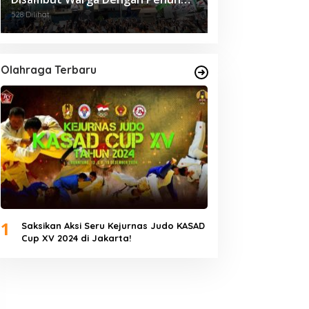
Semangat Riang Gembira.
528 Dilihat
Olahraga Terbaru
1
Saksikan Aksi Seru Kejurnas Judo KASAD
Cup XV 2024 di Jakarta!