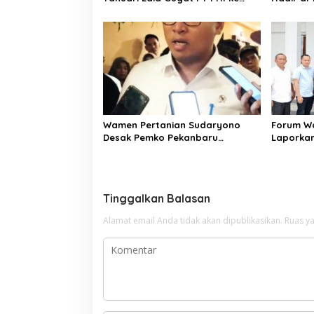
Jalur Hukum: Dinas Tenaga Kerja
Harmoni
Sumut Diminta Tegas
Wamen Pertanian Sudaryono
Forum W
Desak Pemko Pekanbaru
Laporkan
Selesaikan Polemik Pedagang
Diduga M
Pasar Bawah
Tinggalkan Balasan
Alamat email Anda tidak akan dipublikasikan.
Ruas ya