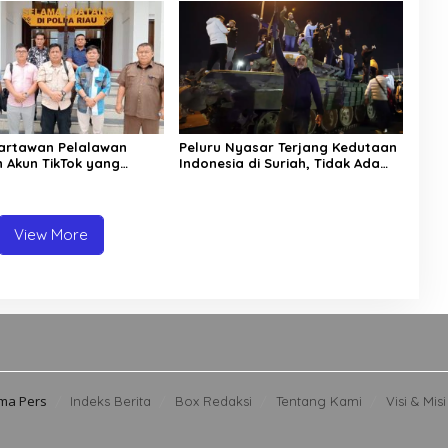
artawan Pelalawan
Peluru Nyasar Terjang Kedutaan
 Akun TikTok yang
Indonesia di Suriah, Tidak Ada
emfitnah Jurnalis
Korban WNI
View More
ima Pers
Indeks Berita
Box Redaksi
Tentang Kami
Visi & Misi