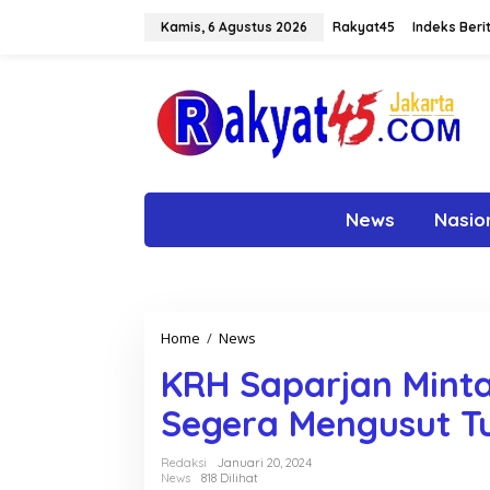
L
e
Kamis, 6 Agustus 2026
Rakyat45
Indeks Beri
w
a
t
i
k
e
k
o
n
News
Nasio
t
e
n
Home
/
News
K
R
KRH Saparjan Minta
H
S
Segera Mengusut T
a
p
a
Redaksi
Januari 20, 2024
r
News
818 Dilihat