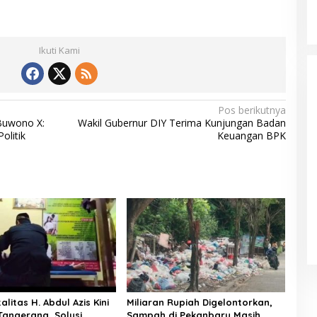
Ikuti Kami
Pos berikutnya
Buwono X:
Wakil Gubernur DIY Terima Kunjungan Badan
olitik
Keuangan BPK
talitas H. Abdul Azis Kini
Miliaran Rupiah Digelontorkan,
 Tangerang, Solusi
Sampah di Pekanbaru Masih