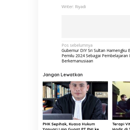
Writer: Riyadi
N
Pos sebelumnya
Gubernur DIY Sri Sultan Hamengku 
a
Pemilu 2024 Sebagai Pembelajaran P
v
Berkemanusiaan
i
Jangan Lewatkan
g
a
s
i
p
o
PHK Sepihak, Kuasa Hukum
Terapi Vi
s
Yanuari Laia Gugat PT PHI ke
Hadir di