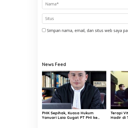
Simpan nama, email, dan situs web saya pa
News Feed
PHK Sepihak, Kuasa Hukum
Terapi Vi
Yanuari Laia Gugat PT PHI ke
Hadir di
Jalur Hukum: Dinas Tenaga Kerja
Harmoni
Sumut Diminta Tegas