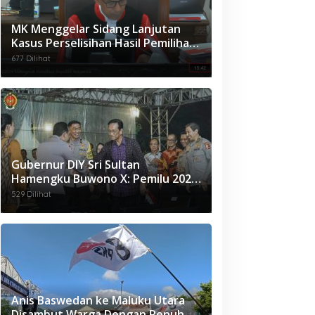
MK Menggelar Sidang Lanjutan
Kasus Perselisihan Hasil Pemilihan
Umum Legislatif Maluku 2024
677 Dilihat
Gubernur DIY Sri Sultan
Hamengku Buwono X: Pemilu 2024
Sebagai Pembelajaran Politik
529 Dilihat
Berkemanusiaan
Anis Baswedan ke Maluku Utara
Disambut Warga Dengan Penuh