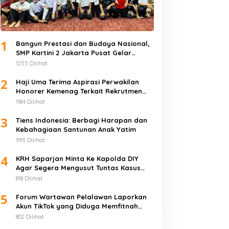
1
Bangun Prestasi dan Budaya Nasional,
SMP Kartini 2 Jakarta Pusat Gelar
Pentas
1255 Dilihat
2
Haji Uma Terima Aspirasi Perwakilan
Honorer Kemenag Terkait Rekrutmen
PPPK
1184 Dilihat
3
Tiens Indonesia: Berbagi Harapan dan
Kebahagiaan Santunan Anak Yatim
995 Dilihat
4
KRH Saparjan Minta Ke Kapolda DIY
Agar Segera Mengusut Tuntas Kasus
Pengroyokan
818 Dilihat
5
Forum Wartawan Pelalawan Laporkan
Akun TikTok yang Diduga Memfitnah
Jurnalis
802 Dilihat