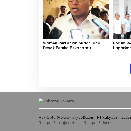
Wamen Pertanian Sudaryono
Forum W
Desak Pemko Pekanbaru
Laporkan
Selesaikan Polemik Pedagang
Diduga M
Pasar Bawah
Hak Cipta @ www.rakyat45.com - PT Rakyat Empat L
Rakyat45 Jogjakarta
Rakyat45 Jatim