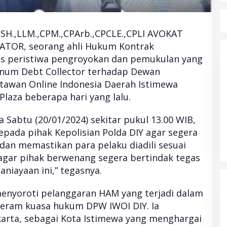
 SH.,LLM.,CPM.,CPArb.,CPCLE.,CPLI AVOKAT
TOR, seorang ahli Hukum Kontrak
s peristiwa pengroyokan dan pemukulan yang
knum Debt Collector terhadap Dewan
tawan Online Indonesia Daerah Istimewa
laza beberapa hari yang lalu.
Harga Cabai dan Bawang
 Sabtu (20/01/2024) sekitar pukul 13.00 WIB,
Melambung, IPH Naik di 18 Provinsi
pada pihak Kepolisian Polda DIY agar segera
Minggu Keempat April 2025
Di Nasional
|
April 28, 2025
dan memastikan para pelaku diadili sesuai
gar pihak berwenang segera bertindak tegas
niayaan ini,” tegasnya.
 menyoroti pelanggaran HAM yang terjadi dalam
geram kuasa hukum DPW IWOI DIY. Ia
rta, sebagai Kota Istimewa yang menghargai