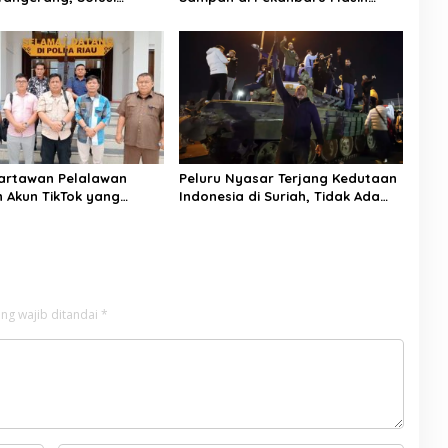
 Rumah Tangga
Menumpuk
artawan Pelalawan
Peluru Nyasar Terjang Kedutaan
 Akun TikTok yang
Indonesia di Suriah, Tidak Ada
emfitnah Jurnalis
Korban WNI
ng wajib ditandai
*