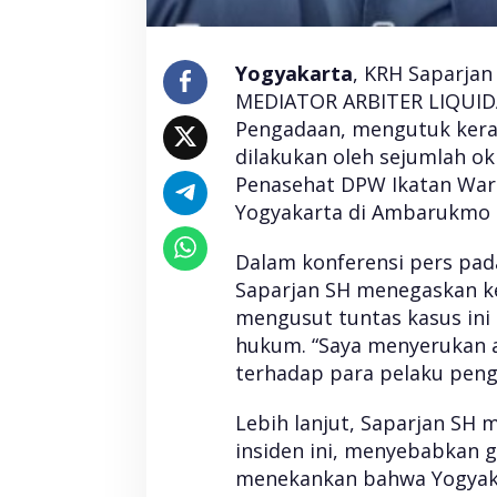
e
g
e
r
Yogyakarta
, KRH Saparjan
a
MEDIATOR ARBITER LIQUIDA
M
Pengadaan, mengutuk kera
e
n
dilakukan oleh sejumlah o
g
Penasehat DPW Ikatan War
u
s
Yogyakarta di Ambarukmo P
u
t
Dalam konferensi pers pada
T
Saparjan SH menegaskan ke
u
n
mengusut tuntas kasus ini 
t
hukum. “Saya menyerukan a
a
s
terhadap para pelaku penga
K
a
Lebih lanjut, Saparjan SH
s
insiden ini, menyebabkan 
u
s
menekankan bahwa Yogyaka
P