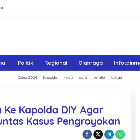
ta
nal
Politik
Regional
Olahraga
Infotainm
Caleg 2024
Kapolda
kejati
dprd
pemilu
bpkad
 Ke Kapolda DIY Agar
untas Kasus Pengroyokan