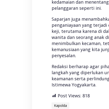
kedamaian dan menentang k
e
n
pelanggaran seperti ini.
g
r
Saparjan juga menambahk
o
y
penganiayaan yang terjadi
o
keji, terutama karena di 
k
wanita dan seorang anak di
a
n
menimbulkan kecaman, tetap
kemanusiaan yang kita jun
penyesalan.
Redaksi berharap agar pi
langkah yang diperlukan 
keamanan serta perlindung
Istimewa Yogyakarta.
Post Views:
818
Kapolda