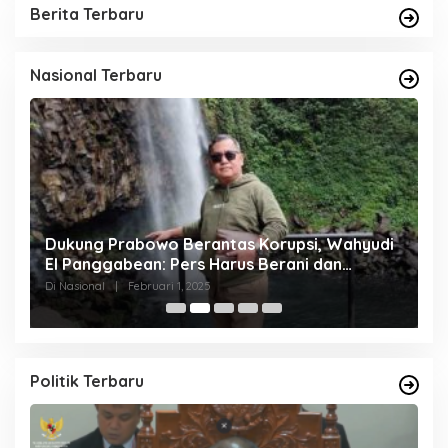
Berita Terbaru
Nasional Terbaru
Dukung Prabowo Berantas Korupsi, Wahyudi
P
25
El Panggabean: Pers Harus Berani dan
C
Beretika
Di Nasional
|
Februari 1, 2025
Di
Politik Terbaru