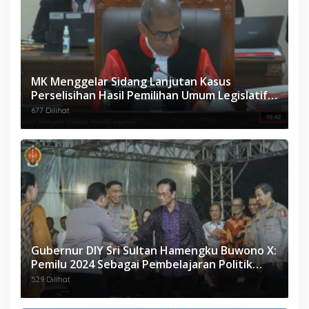
MK Menggelar Sidang Lanjutan Kasus
Perselisihan Hasil Pemilihan Umum Legislatif
Maluku 2024
677 Dilihat
Gubernur DIY Sri Sultan Hamengku Buwono X:
Pemilu 2024 Sebagai Pembelajaran Politik
Berkemanusiaan
529 Dilihat