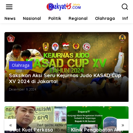
L
e
w
a
News
Nasional
Politik
Regional
Olahraga
Info
t
i
k
e
k
o
n
t
Olahraga
e
n
Saksikan Aksi Seru Kejurnas Judo KASAD Cup
XV 2024 di Jakarta!
Desember 9, 2024
«
»
Obat Kuat Perkasa
Klinik Pengobatan Alat