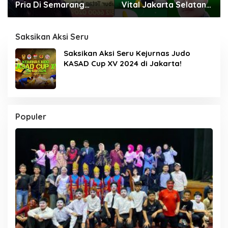
Pria Di Semarang
Vital Jakarta Selatan
H.Abdulazis Ahli
HM Sanusi
Pembesar Kejantanan
Pria
Saksikan Aksi Seru
Saksikan Aksi Seru Kejurnas Judo
KASAD Cup XV 2024 di Jakarta!
Populer