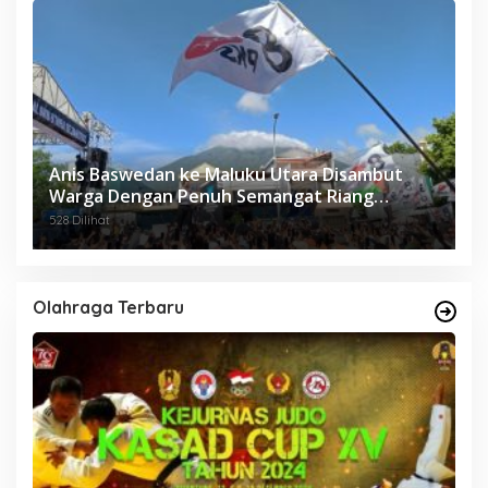
Anis Baswedan ke Maluku Utara Disambut
Warga Dengan Penuh Semangat Riang
Gembira.
528 Dilihat
Olahraga Terbaru