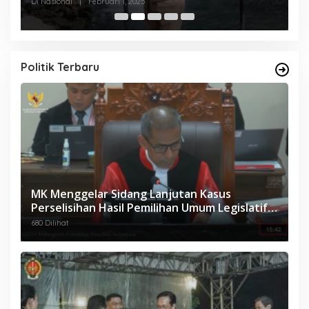
Beretika
Di Nasional
|
Februari 1, 2025
Di
Politik Terbaru
MK Menggelar Sidang Lanjutan Kasus
Perselisihan Hasil Pemilihan Umum Legislatif
Maluku 2024
680 Dilihat