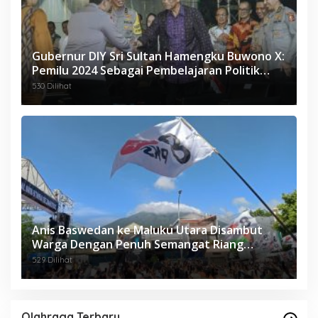
Gubernur DIY Sri Sultan Hamengku Buwono X:
Pemilu 2024 Sebagai Pembelajaran Politik
Berkemanusiaan
530 Dilihat
Anis Baswedan ke Maluku Utara Disambut
Warga Dengan Penuh Semangat Riang
Gembira.
529 Dilihat
Olahraga Terbaru