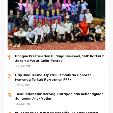
1
Bangun Prestasi dan Budaya Nasional, SMP Kartini 2
Jakarta Pusat Gelar Pentas
1263 Dilihat
2
Haji Uma Terima Aspirasi Perwakilan Honorer
Kemenag Terkait Rekrutmen PPPK
1192 Dilihat
3
Tiens Indonesia: Berbagi Harapan dan Kebahagiaan
Santunan Anak Yatim
1003 Dilihat
KRH Saparjan Minta Ke Kapolda DIY Agar Segera