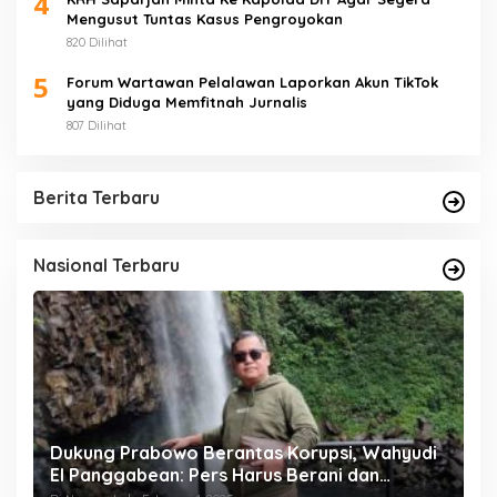
4
Mengusut Tuntas Kasus Pengroyokan
820 Dilihat
5
Forum Wartawan Pelalawan Laporkan Akun TikTok
yang Diduga Memfitnah Jurnalis
807 Dilihat
Berita Terbaru
Nasional Terbaru
Dukung Prabowo Berantas Korupsi, Wahyudi
P
25
El Panggabean: Pers Harus Berani dan
C