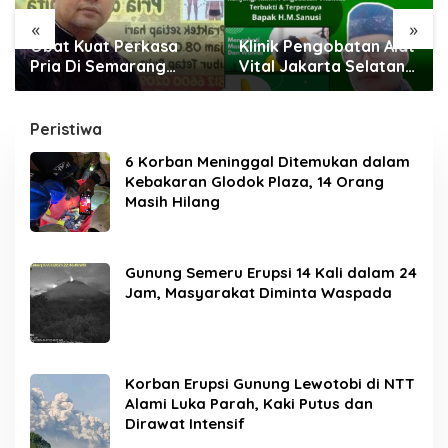
«
»
Obat Kuat Perkasa
Klinik Pengobatan Alat
Pria Di Semarang
Vital Jakarta Selatan
H.Abdulazis Ahli
HM Sanusi
Pembesar Kejantanan
Pria
Peristiwa
6 Korban Meninggal Ditemukan dalam
Kebakaran Glodok Plaza, 14 Orang
Masih Hilang
Gunung Semeru Erupsi 14 Kali dalam 24
Jam, Masyarakat Diminta Waspada
Korban Erupsi Gunung Lewotobi di NTT
Alami Luka Parah, Kaki Putus dan
Dirawat Intensif