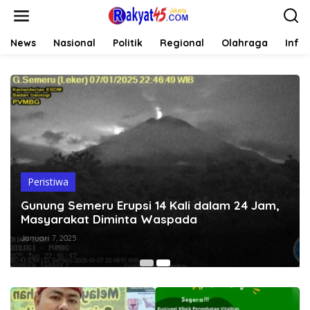
L
e
w
a
News
Nasional
Politik
Regional
Olahraga
Info
t
i
k
e
k
o
n
t
e
n
Peristiwa
Gunung Semeru Erupsi 14 Kali dalam 24 Jam,
Masyarakat Diminta Waspada
Januari 7, 2025