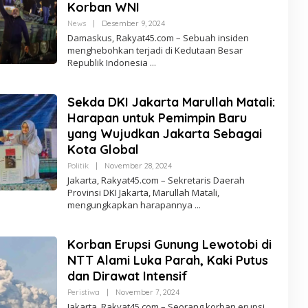
Korban WNI
News
|
Desember 9, 2024
O
L
Damaskus, Rakyat45.com – Sebuah insiden
E
menghebohkan terjadi di Kedutaan Besar
H
Republik Indonesia
R
E
D
A
Sekda DKI Jakarta Marullah Matali:
K
S
Harapan untuk Pemimpin Baru
I
yang Wujudkan Jakarta Sebagai
Kota Global
Politik
|
November 28, 2024
O
L
Jakarta, Rakyat45.com – Sekretaris Daerah
E
Provinsi DKI Jakarta, Marullah Matali,
H
mengungkapkan harapannya
R
E
D
A
Korban Erupsi Gunung Lewotobi di
K
S
NTT Alami Luka Parah, Kaki Putus
I
dan Dirawat Intensif
Peristiwa
|
November 7, 2024
O
L
Jakarta, Rakyat45.com – Seorang korban erupsi