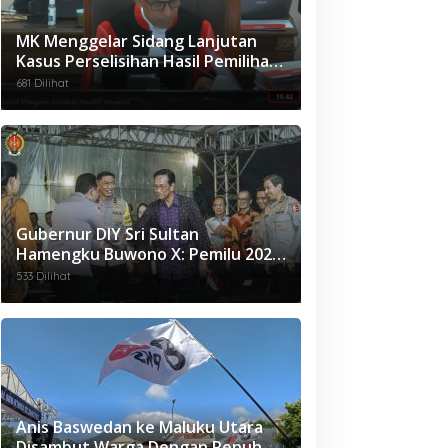
MK Menggelar Sidang Lanjutan
Kasus Perselisihan Hasil Pemilihan
Umum Legislatif Maluku 2024
681 Dilihat
Gubernur DIY Sri Sultan
Hamengku Buwono X: Pemilu 2024
Sebagai Pembelajaran Politik
533 Dilihat
Berkemanusiaan
Anis Baswedan ke Maluku Utara
Disambut Warga Dengan Penuh