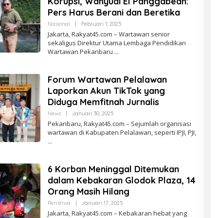
Korupsi, Wahyudi El Panggabean:
I
Pers Harus Berani dan Beretika
Nasional
|
Februari 1, 2025
O
L
Jakarta, Rakyat45.com – Wartawan senior
E
sekaligus Direktur Utama Lembaga Pendidikan
H
Wartawan Pekanbaru
R
E
D
A
Forum Wartawan Pelalawan
K
S
Laporkan Akun TikTok yang
I
Diduga Memfitnah Jurnalis
News
|
Januari 30, 2025
O
L
Pekanbaru, Rakyat45.com – Sejumlah organisasi
E
wartawan di Kabupaten Pelalawan, seperti IPJI, PJI,
H
R
E
D
A
6 Korban Meninggal Ditemukan
K
S
dalam Kebakaran Glodok Plaza, 14
I
Orang Masih Hilang
Peristiwa
|
Januari 17, 2025
O
L
Jakarta, Rakyat45.com – Kebakaran hebat yang
E