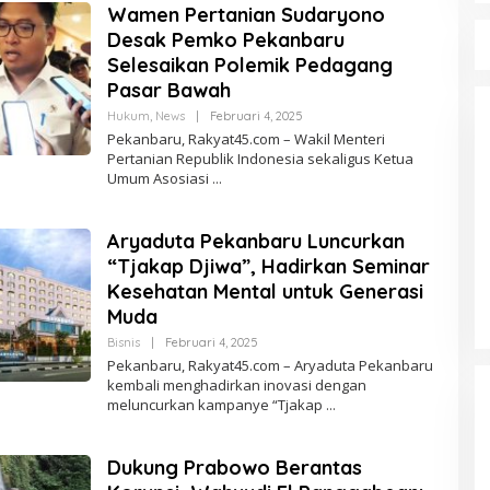
Wamen Pertanian Sudaryono
Desak Pemko Pekanbaru
Selesaikan Polemik Pedagang
Pasar Bawah
Hukum
,
News
|
Februari 4, 2025
O
L
Pekanbaru, Rakyat45.com – Wakil Menteri
E
Pertanian Republik Indonesia sekaligus Ketua
H
Umum Asosiasi
R
E
D
A
Aryaduta Pekanbaru Luncurkan
Harga Cabai dan Bawang
K
S
Melambung, IPH Naik di 18 Provinsi
“Tjakap Djiwa”, Hadirkan Seminar
I
Minggu Keempat April 2025
Di Nasional
|
April 28, 2025
Kesehatan Mental untuk Generasi
Muda
Bisnis
|
Februari 4, 2025
O
L
Pekanbaru, Rakyat45.com – Aryaduta Pekanbaru
E
kembali menghadirkan inovasi dengan
H
meluncurkan kampanye “Tjakap
R
E
D
A
Dukung Prabowo Berantas
K
S