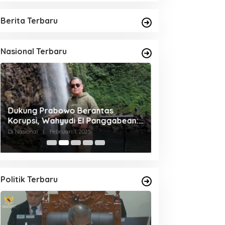
Berita Terbaru
Nasional Terbaru
Dukung Prabowo Berantas
Presiden dan Ibu 
Korupsi, Wahyudi El Panggabean:
Pasar Cekkeng 
Pers Harus Berani dan Beretika
Di Nasional
|
Februari 1, 2025
Di Nasional
|
Juli 5, 20
Politik Terbaru