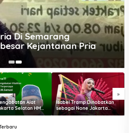
ria Di Semarang
mbesar Kejantanan Pria
Ja
»
Pengobatan Alat
Isabel Tramp Dinobatkan
P
Jakarta Selatan HM
sebagai None Jakarta
D
Selatan 2025, Siap
A
Promosikan Budaya dan
s
Pariwisata
Terbaru