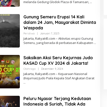
melanda Gedung Glodok Plaza di Tamansari,
H
R
E
D
Gunung Semeru Erupsi 14 Kali
A
K
dalam 24 Jam, Masyarakat Diminta
S
I
Waspada
Peristiwa
|
Januari 7, 2025
O
L
Jakarta, Rakyat45.com – Aktivitas erupsi Gunung
E
Semeru, yang berada di perbatasan Kabupaten
H
R
E
D
Saksikan Aksi Seru Kejurnas Judo
A
K
KASAD Cup XV 2024 di Jakarta!
S
I
Olahraga
|
Desember 9, 2024
O
L
Jakarta, Rakyat45.com – Kejuaraan Nasional
E
(Kejurnas) Judo Piala Kepala Staf Angkatan Darat
H
R
E
D
A
K
Peluru Nyasar Terjang Kedutaan
S
I
Indonesia di Suriah, Tidak Ada