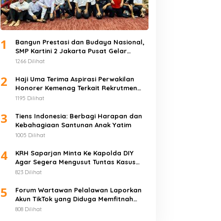
Iklan
1
Bangun Prestasi dan Budaya Nasional,
SMP Kartini 2 Jakarta Pusat Gelar
Pusat Pengobatan Alat Vital Te
Pentas
1266 Dilihat
H.Abdulazis Atasi Lemah Syahw
2
Haji Uma Terima Aspirasi Perwakilan
Honorer Kemenag Terkait Rekrutmen
nuari 20, 2026
PPPK
1195 Dilihat
3
Tiens Indonesia: Berbagi Harapan dan
Kebahagiaan Santunan Anak Yatim
1005 Dilihat
4
KRH Saparjan Minta Ke Kapolda DIY
Agar Segera Mengusut Tuntas Kasus
usat Pembesar Alat Vital
Pusat Pengobatan Alat
Pengroyokan
823 Dilihat
i Cisolok Sukabumi H
Vital Ternate H.Abdulazis
5
bdulazis Atasi Lemah
Atasi Lemah Syahwat
Forum Wartawan Pelalawan Laporkan
yahwat
Resmi
Akun TikTok yang Diduga Memfitnah
Jurnalis
808 Dilihat