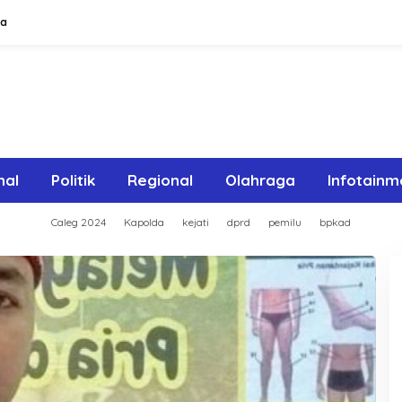
ta
nal
Politik
Regional
Olahraga
Infotainm
Caleg 2024
Kapolda
kejati
dprd
pemilu
bpkad