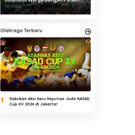
Semangat Riang Gembira.
531 Dilihat
Olahraga Terbaru
1
Saksikan Aksi Seru Kejurnas Judo KASAD
Cup XV 2024 di Jakarta!