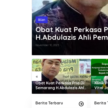
Iklan
Obat Kuat Perkasa P
H.Abdulazis Ahli Pe
November 10, 2025
«
batan Alat
Obat Kuat Perkasa Pria Di
Klinik 
e H.Abdulazis
Semarang H.Abdulazis Ahli
Vital 
 Syahwat
Pembesar Kejantanan Pria
Sanusi
Berita Terbaru
Berita 