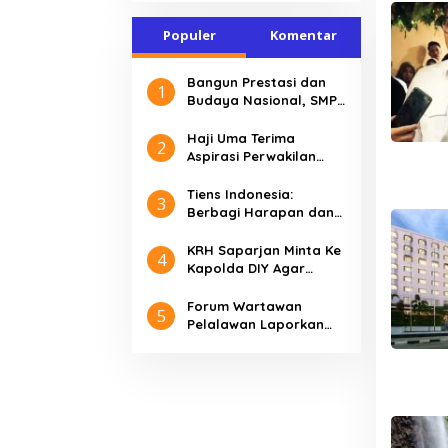
R
a
Populer
Komentar
k
y
a
Bangun Prestasi dan
t
1
Budaya Nasional, SMP
4
Kartini 2 Jakarta Pusat
5
Gelar Pentas
J
Haji Uma Terima
2
a
Aspirasi Perwakilan
k
Honorer Kemenag
a
Terkait Rekrutmen PPPK
Tiens Indonesia:
r
3
Berbagi Harapan dan
t
Kebahagiaan Santunan
a
Anak Yatim
KRH Saparjan Minta Ke
4
Kapolda DIY Agar
Segera Mengusut
Tuntas Kasus
Forum Wartawan
5
Pengroyokan
Pelalawan Laporkan
Akun TikTok yang
Diduga Memfitnah
Jurnalis